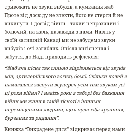
тривожать не звуки вибухів, а кумкання жаб.
Проте від досвіду не втекти, його не стерти й не
викинути. І досвід війни – такий непроханий і
болючий, на жаль, назавжди з нами. Навіть у
своїй затишній Канаді ми не забудемо звуки
вибухів і очі загиблих. Опісля витіснення і
забуття, до Наді приходить рефлексія:
“Жаб'яча пісня так сильно відрізняється від звуків
мін, артилерійського вогню, бомб. Скільки ночей я
намагалася заснути всупереч усім тим звукам усі
ці роки війни? І навіть роки в таборі без бахкання
війни ми жили в такій тісноті з іншими
переміщеними людьми, що я чула хіба хропіння,
бурчання та ридання”.
Книжка “Викрадене дитя” відкриває перед нами