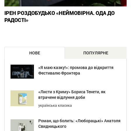
ІРЕН РОЗДОБУДЬКО «НЕЙМОВІРНА. ОДА ДО
РАДОСТІ»
НОВЕ
ПОПУЛЯРНЕ
«Я маю казку!»: промова до відкриття
Фестивалю Фронтера
«Листи з Криму» Бориса Тенети, як
втрачене відлуння доби
українська класика
Роман, що болить: «Люборацькі» Анатоля
Свидницького