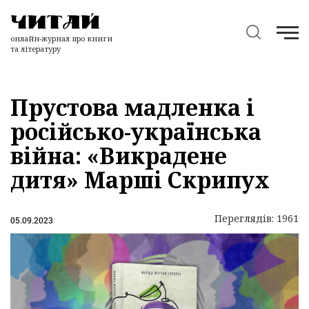
онлайн-журнал про книги
та літературу
Прустова мадленка і
російсько-українська
війна: «Викрадене
дитя» Марші Скрипух
Переглядів: 1961
05.09.2023