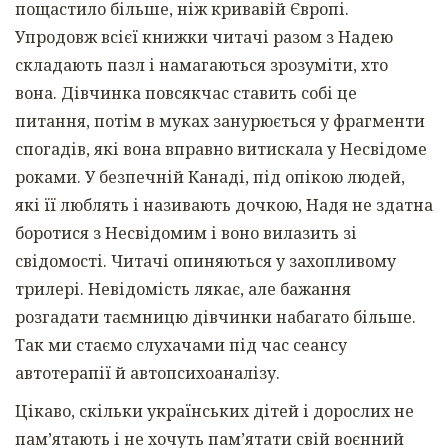
пощастило більше, ніж кривавій Європі.
Упродовж всієї книжки читачі разом з Надею
складають пазл і намагаються зрозуміти, хто
вона. Дівчинка повсякчас ставить собі це
питання, потім в муках занурюється у фрагменти
спогадів, які вона вправно витискала у Несвідоме
роками. У безпечній Канаді, під опікою людей,
які її люблять і називають дочкою, Надя не здатна
боротися з Несвідомим і воно вилазить зі
свідомості. Читачі опиняються у захопливому
трилері. Невідомість лякає, але бажання
розгадати таємницю дівчинки набагато більше.
Так ми стаємо слухачами під час сеансу
автотерапії й автопсихоаналізу.
Цікаво, скільки українських дітей і дорослих не
памʼятають і не хочуть памʼятати свій воєнний