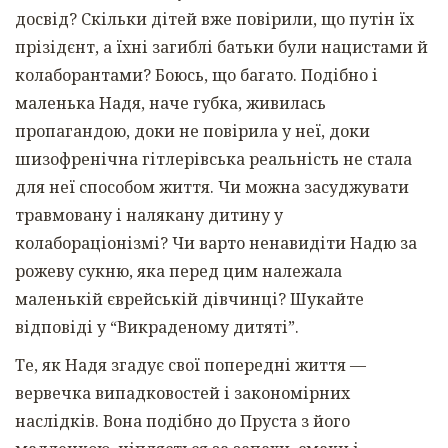
досвід? Скільки дітей вже повірили, що путін їх
прізідєнт, а їхні загиблі батьки були нацистами й
колаборантами? Боюсь, що багато. Подібно і
маленька Надя, наче губка, живилась
пропагандою, доки не повірила у неї, доки
шизофренічна гітлерівська реальність не стала
для неї способом життя. Чи можна засуджувати
травмовану і налякану дитину у
колабораціонізмі? Чи варто ненавидіти Надю за
рожеву сукню, яка перед цим належала
маленькій єврейській дівчинці? Шукайте
відповіді у “Викраденому дитяті”.
Те, як Надя згадує свої попередні життя —
вервечка випадковостей і закономірних
наслідків. Вона подібно до Пруста з його