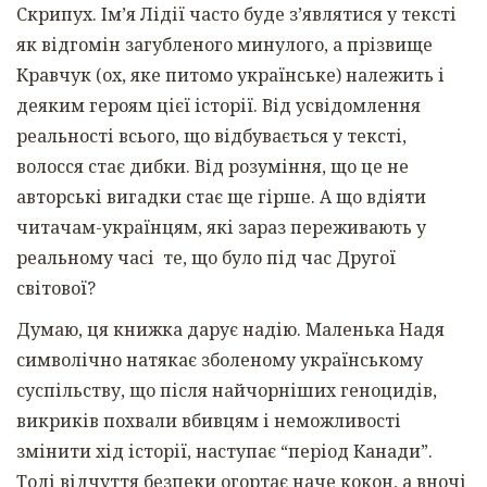
Скрипух. Імʼя Лідії часто буде зʼявлятися у тексті
як відгомін загубленого минулого, а прізвище
Кравчук (ох, яке питомо українське) належить і
деяким героям цієї історії. Від усвідомлення
реальності всього, що відбувається у тексті,
волосся стає дибки. Від розуміння, що це не
авторські вигадки стає ще гірше. А що вдіяти
читачам-українцям, які зараз переживають у
реальному часі те, що було під час Другої
світової?
Думаю, ця книжка дарує надію. Маленька Надя
символічно натякає зболеному українському
суспільству, що після найчорніших геноцидів,
викриків похвали вбивцям і неможливості
змінити хід історії, наступає “період Канади”.
Тоді відчуття безпеки огортає наче кокон, а вночі