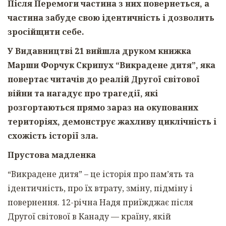
Після Перемоги частина з них повернеться, а
частина забуде свою ідентичність і дозволить
зросійщити себе.
У Видавництві 21 вийшла друком книжка
Марши Форчук Скрипух “Викрадене дитя”, яка
повертає читачів до реалій Другої світової
війни та нагадує про трагедії, які
розгортаються прямо зараз на окупованих
територіях, демонструє жахливу циклічність і
схожість історії зла.
Прустова мадленка
“Викрадене дитя” – це історія про памʼять та
ідентичність, про їх втрату, зміну, підміну і
повернення. 12-річна Надя приїжджає після
Другої світової в Канаду — країну, якій