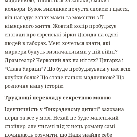
мадленкою, чіпляється за запахи, смаки і
кольори. Бузок викликає почуття спокою і щастя,
він нагадує запах мами та моменти з її
німецького життя. Жовтий колір пробуджує
спогади про єврейські зірки Давида на одязі
людей в таборах. Мені хочеться знати, які
маркери будуть визначальними у цій війні?
Драмтеатр? Червоний лак на нігтях? Цигарка і
“Слава Україні”? Що буде пробуджувати у нас всіх
клубки болю? Що стане нашою мадленкою? Що
розпочне нашу історію.
Труднощі перекладу секретною мовою
Ідентичність у “Викраденому дитяті” захована
перш за все у мові. Нехай це буде маленький
спойлер, але читачі під кінець роману самі
починають розуміти, що Надя знайде себе