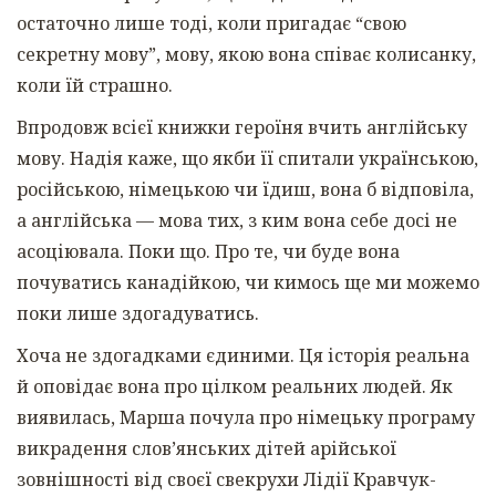
остаточно лише тоді, коли пригадає “свою
секретну мову”, мову, якою вона співає колисанку,
коли їй страшно.
Впродовж всієї книжки героїня вчить англійську
мову. Надія каже, що якби її спитали українською,
російською, німецькою чи їдиш, вона б відповіла,
а англійська — мова тих, з ким вона себе досі не
асоціювала. Поки що. Про те, чи буде вона
почуватись канадійкою, чи кимось ще ми можемо
поки лише здогадуватись.
Хоча не здогадками єдиними. Ця історія реальна
й оповідає вона про цілком реальних людей. Як
виявилась, Марша почула про німецьку програму
викрадення словʼянських дітей арійської
зовнішності від своєї свекрухи Лідії Кравчук-