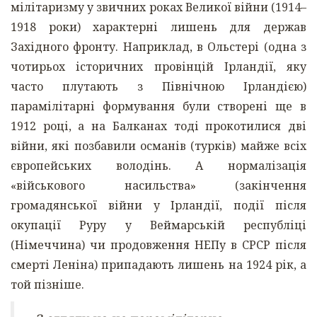
мілітаризму у звичних роках Великої війни (1914–
1918 роки) характерні лишень для держав
Західного фронту. Наприклад, в Ольстері (одна з
чотирьох історичних провінцій Ірландії, яку
часто плутають з Північною Ірландією)
парамілітарні формування були створені ще в
1912 році, а на Балканах тоді прокотилися дві
війни, які позбавили османів (турків) майже всіх
європейських володінь. А нормалізація
«військового насильства» (закінчення
громадянської війни у Ірландії, події після
окупації Руру у Веймарській республіці
(Німеччина) чи продовження НЕПу в СРСР після
смерті Леніна) припадають лишень на 1924 рік, а
той пізніше.