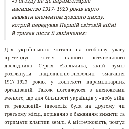
«З огляду на це парамілітарне
насильство 1917- 1923 років варто
вважати елементом довшого циклу,
котрий передував Першій світовій війні
й тривав після її закінчення»
Для українського читача на особливу увагу
претендує стаття нашого вітчизняного
дослідника Сергія Єкельчика, який зумів
розглянути національно-визвольні змагання
1917–1923 роках у контексті парамілітарних
організацій. Також погоджуюся з висновками
вченого, що для більшості українців у «добу війн
та революцій» ідеологія була на другому чи
третьому місці, порівняно з бажанням вижити та
отримати клаптик землі. А містечковість, розгул