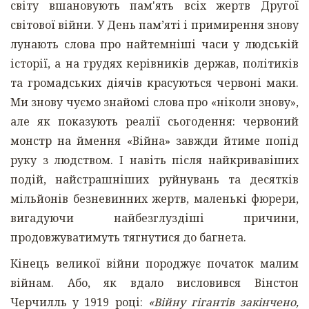
світу вшановують пам'ять всіх жертв Другої
світової війни. У День пам’яті і примирення знову
лунають слова про найтемніші часи у людській
історії, а на грудях керівників держав, політиків
та громадських діячів красуються червоні маки.
Ми знову чуємо знайомі слова про «ніколи знову»,
але як показують реалії сьогодення: червоний
монстр на ймення «Війна» завжди йтиме попід
руку з людством. І навіть після найкривавіших
подій, найстрашніших руйнувань та десятків
мільйонів безневинних жертв, маленькі фюрери,
вигадуючи найбезглуздіші причини,
продовжуватимуть тягнутися до багнета.
Кінець великої війни породжує початок малим
війнам. Або, як вдало висловився Вінстон
Черчилль у 1919 році:
«Війну гігантів закінчено,