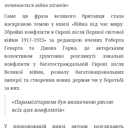
починається війна пігмеїв»
Саме ця фраза великого британця стала
наскрізною темою у книзі «Війна під час миру.
Збройні конфлікти в Європі після Першої світової
війни 1917–1923» за редакцією вчених Роберта
Ґеварта та Джона Горна, де авторським
колективом ґрунтовно розглянуті локальні
конфлікти у багатостраждальній Європі після
Великої війни, розвалу багатонаціональних
імперії та створення нових держав чи у боротьбі
за них.
«Парамілітаризм був визначною рисою
всіх цих конфліктів»
У пропонованій книзі автори розглядають