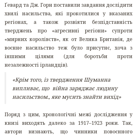
Ґевард та Дж. Горн поставили завдання дослідити
хвилі насильства, які прокотилися у вказаних
регіонах, а також розвіяти безпідставність
тверджень про «агресивні регіони» супроти
«мирних королівств», як от Велика Британія, де
воєнне насильство теж було присутнє, хоча з
іншими цілями (для боротьби проти
незалежності ірландців).
«Крім того, із твердження Шуманна
випливає, що війна заряджає людину
насильством., яке мусить знайти вихід»
Поряд з цим, хронологічні межі дослідження у
книзі виходять далеко за 1917–1923 роки. Так,
автори визнають, що чинники повоєнного