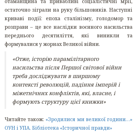
отаманщина та привабливі соціалістичні мрії,
остаточно зіграли на руку більшовиків. Наступні
криваві події: епоха сталінізму, голодомор та
розправи – це все наслідки воєнного насильства
переднього десятиліття, які виникли та
формувалися у жорнах Великої війни.
«Отже, історію парамілітарного
насильства після Першої світової війни
треба досліджувати в ширшому
контексті революцій, падіння імперій і
міжетнічних конфліктів, які, власне, і
формують структуру цієї книжки»
Читайте також:
«Зродилися ми великої години…»
ОУН і УПА. Бібліотека «Історичної правди»