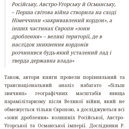
Російську, Австро-Угорську й Османську,
– Перша світова війна створила на сході
Німеччини «закривавлений кордон», а
інших частинах Європи «зони
дроблення» – великі території, де в
наслідок зникнення кордонів
розчинився будь-який усталений лад і
тверда державна влада»
Також, автори книги провели порівняльний та
транснаціональний аналіз набагато «більш
звичних» географічних масштабів явища
парамілітаризму після Великої війни, який не
обмежується тільки Європою, а досліджуються всі
«зони дроблення» колишніх Російської, Австро-
Угорської та Османської імперії. Дослідники Р.