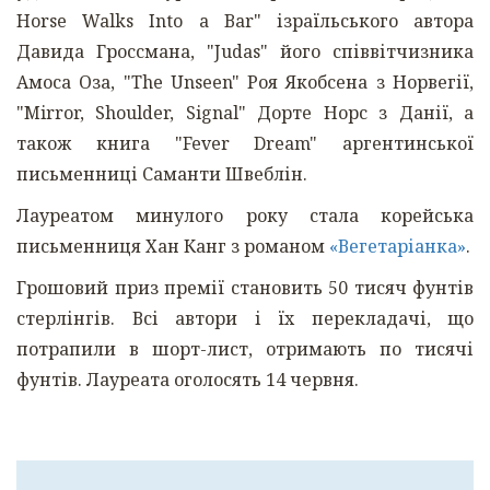
Horse Walks Into a Bar" ізраїльського автора
Давида Гроссмана, "Judas" його співвітчизника
Амоса Оза, "The Unseen" Роя Якобсена з Норвегії,
"Mirror, Shoulder, Signal" Дорте Норс з Данії, а
також книга "Fever Dream" аргентинської
письменниці Саманти Швеблін.
Лауреатом минулого року стала корейська
письменниця Хан Канг з романом
«Вегетаріанка»
.
Грошовий приз премії становить 50 тисяч фунтів
стерлінгів. Всі автори і їх перекладачі, що
потрапили в шорт-лист, отримають по тисячі
фунтів. Лауреата оголосять 14 червня.