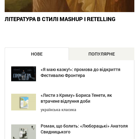
ЛІТЕРАТУРА В СТИЛІ MASHUP І RETELLING
НОВЕ
ПОПУЛЯРНЕ
«Я маю казку!»: промова до відкриття
Фестивалю Фронтера
«Листи з Криму» Бориса Тенети, як
втрачене відлуння доби
українська класика
Роман, що болить: «Люборацькі» Анатоля
Свидницького