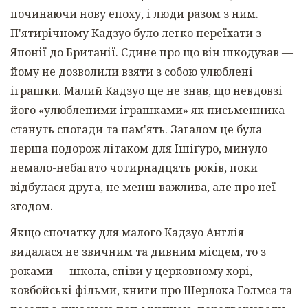
починаючи нову епоху, і люди разом з ним.
П'ятирічному Кадзуо було легко переїхати з
Японії до Британії. Єдине про що він шкодував —
йому не дозволили взяти з собою улюблені
іграшки. Малий Кадзуо ще не знав, що невдовзі
його «улюбленими іграшками» як письменника
стануть спогади та пам'ять. Загалом це була
перша подорож літаком для Ішіґуро, минуло
немало-небагато чотирнадцять років, поки
відбулася друга, не менш важлива, але про неї
згодом.
Якщо спочатку для малого Кадзуо Англія
видалася не звичним та дивним місцем, то з
роками — школа, співи у церковному хорі,
ковбойські фільми, книги про Шерлока Голмса та