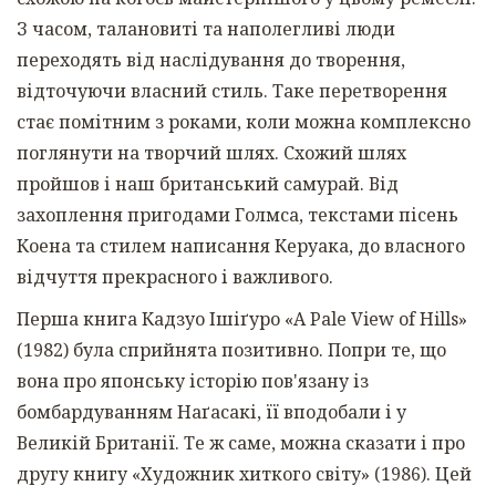
З часом, талановиті та наполегливі люди
переходять від наслідування до творення,
відточуючи власний стиль. Таке перетворення
стає помітним з роками, коли можна комплексно
поглянути на творчий шлях. Схожий шлях
пройшов і наш британський самурай. Від
захоплення пригодами Голмса, текстами пісень
Коена та стилем написання Керуака, до власного
відчуття прекрасного і важливого.
Перша книга Кадзуо Ішіґуро «A Pale View of Hills»
(1982) була сприйнята позитивно. Попри те, що
вона про японську історію пов'язану із
бомбардуванням Наґасакі, її вподобали і у
Великій Британії. Те ж саме, можна сказати і про
другу книгу «Художник хиткого світу» (1986). Цей