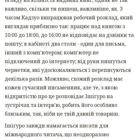
важливо, скільки ти пишеш, важливіше, як. З
часом Кадзуо випрацював робочий розклад, який
виглядав приблизно так: працює над книгою з
10:00 до 18:00, до 16:00 не відповідає на дзвінки та
пошту; в кабінеті два столи - один для письма,
інший з комп'ютером; комп'ютер не
підключений до інтернету; від руки пишуться
чернетки, які удосконалюються і переписуються
декілька разів. Можливо, схожий розклад має
кожен сучасний письменник, але те, з якою
відкритістю про це розповідає Ішіґуро на
зустрічах та інтерв'ю, робить його особливо
близьким, так, ніби це твій давній товариш.
Ішіґуро завжди намагається писати для
міжнародного читача, що неодноразово