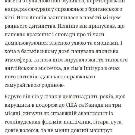
касети з сучасною поп-музикою, перетворювали
нащадка самураїв у справжнього британського
хіпі. Його Японія залишилася в пам'яті місцем
раннього дитинства. Пізніше він припускав, що
напевно враження і спогади про ті часи
домальовувалися власною уявою та емоціями. І
хоча в батьківському домі панувала японська
атмосфера, та поза ним вирувало життя типового
англійського містечка, де сім'я Ішіґуро в очах
його жителів здавалася справжньою
самурайською родиною.
Вдруге він сів у літак у дев'ятнадцять років, щоб
вирушити в подорож до США та Канади на три
місяці, живучи як справжній авантюрист із
голлівудських фільмів: наплічник, гітара, вуса,
довге волосся, та не менш довгий маршрут