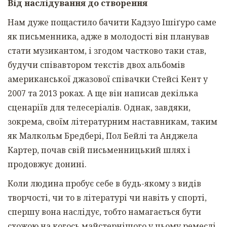
Від наслідування до створення
Нам дуже пощастило бачити Кадзуо Ішіґуро саме
як письменника, адже в молодості він планував
стати музикантом, і згодом частково таки став,
будучи співавтором текстів двох альбомів
американської джазової співачки Стейсі Кент у
2007 та 2013 роках. А ще він написав декілька
сценаріїв для телесеріалів. Однак, завдяки,
зокрема, своїм літературним наставникам, таким
як Малкольм Бредбері, Пол Бейлі та Анджела
Картер, почав свій письменницький шлях і
продовжує донині.
Коли людина пробує себе в будь-якому з видів
творчості, чи то в літературі чи навіть у спорті,
спершу вона наслідує, тобто намагається бути
схожою на когось майстернішого у цьому ремеслі.