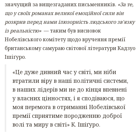
значущий за вищезгаданих письменників.
«За те,
що у своїх романах великої емоційної сили він
розкрив перед нами ілюзорність людського зв'язку
із реальністю»
— таким був висновок
Нобелівського комітету щодо вручення премії
британському самураю світової літератури Кадзуо
Ішіґуро.
«Це дуже дивний час у світі, ми ніби
втратили віру в наші політичні системи,
в наших лідерів ми не до кінця впевнені
у власних цінностях, і я сподіваюся, що
моя перемога в отриманні Нобелівської
премії сприятиме породженню доброї
волі та миру в світі» К. Ішіґуро.