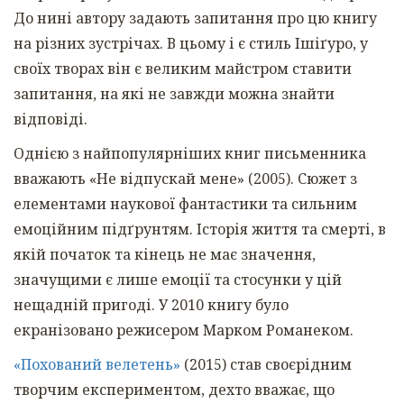
До нині автору задають запитання про цю книгу
на різних зустрічах. В цьому і є стиль Ішіґуро, у
своїх творах він є великим майстром ставити
запитання, на які не завжди можна знайти
відповіді.
Однією з найпопулярніших книг письменника
вважають «Не відпускай мене» (2005). Сюжет з
елементами наукової фантастики та сильним
емоційним підґрунтям. Історія життя та смерті, в
якій початок та кінець не має значення,
значущими є лише емоції та стосунки у цій
нещадній пригоді. У 2010 книгу було
екранізовано режисером Марком Романеком.
«Похований велетень»
(2015) став своєрідним
творчим експериментом, дехто вважає, що