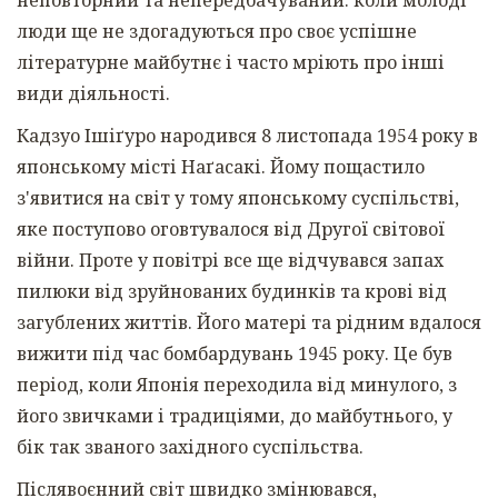
люди ще не здогадуються про своє успішне
літературне майбутнє і часто мріють про інші
види діяльності.
Кадзуо Ішіґуро народився 8 листопада 1954 року в
японському місті Наґасакі. Йому пощастило
з'явитися на світ у тому японському суспільстві,
яке поступово оговтувалося від Другої світової
війни. Проте у повітрі все ще відчувався запах
пилюки від зруйнованих будинків та крові від
загублених життів. Його матері та рідним вдалося
вижити під час бомбардувань 1945 року. Це був
період, коли Японія переходила від минулого, з
його звичками і традиціями, до майбутнього, у
бік так званого західного суспільства.
Післявоєнний світ швидко змінювався,