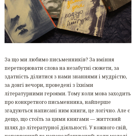
За що ми любимо письменників? За вміння
перетворювати слова на незабутні сюжети, за
здатність ділитися з нами знаннями і мудрістю,
за довгі вечори, проведені з їхніми
літературними героями. Тому коли мова заходить
про конкретного письменника, найперше
згадуються написані ним книги, це логічно. Але є
дещо, що стоїть за цими книгами — життєвий
шлях до літературної діяльності. У кожного свій,
неповторний та непередбачуваний: коли молоді