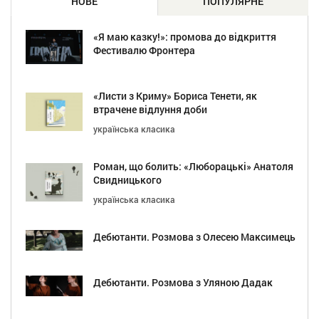
НОВЕ
ПОПУЛЯРНЕ
«Я маю казку!»: промова до відкриття
Фестивалю Фронтера
«Листи з Криму» Бориса Тенети, як
втрачене відлуння доби
українська класика
Роман, що болить: «Люборацькі» Анатоля
Свидницького
українська класика
Дебютанти. Розмова з Олесею Максимець
Дебютанти. Розмова з Уляною Дадак