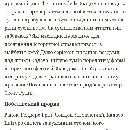
другим після «The Unconsoled». Якщо у попередніх
творах автор звертається до особистих спогадів, то
тут він спробував осягнути значущість пам'яті на
рівні суспільства. Як суспільства пам'ятають і як
забувають? Які наслідки це матиме для
досягнення історичної справедливості в
майбутньому? Дуже серйозні питання, роздуми
над якими Кадзуо Ішіґуро зумів передати у формі
історичного фентезі. Як відомо, Ішіґуро завжди
підтримує ідею екранізації власних книг, тому
права на «Похованого велетня» придбав режисер
Скотт Рудін.
Нобелівський прорив
Ранок. Голдерс-Грін. Лондон. Як зазвичай, Кадзуо
Ішіґуро сидить за кухонним столом, його