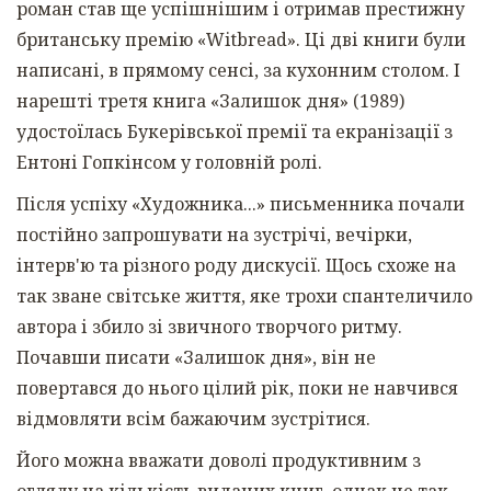
роман став ще успішнішим і отримав престижну
британську премію «Witbread». Ці дві книги були
написані, в прямому сенсі, за кухонним столом. І
нарешті третя книга «Залишок дня» (1989)
удостоїлась Букерівської премії та екранізації з
Ентоні Гопкінсом у головній ролі.
Після успіху «Художника...» письменника почали
постійно запрошувати на зустрічі, вечірки,
інтерв'ю та різного роду дискусії. Щось схоже на
так зване світське життя, яке трохи спантеличило
автора і збило зі звичного творчого ритму.
Почавши писати «Залишок дня», він не
повертався до нього цілий рік, поки не навчився
відмовляти всім бажаючим зустрітися.
Його можна вважати доволі продуктивним з
огляду на кількість виданих книг, однак не так