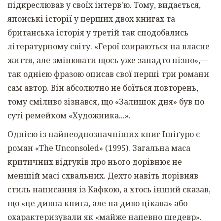
підкреслював у своїх інтерв'ю. Тому, видається,
японські історії у перших двох книгах та
британська історія у третій так сподобались
літературному світу. «Герої озираються на власне
життя, але змінювати щось уже занадто пізно»,—
так однією фразою описав свої перші три романи
сам автор. Він абсолютно не боїться повторень,
тому сміливо зізнався, що «Залишок дня» був по
суті ремейком «Художника...».
Однією із найнеоднозначніших книг Ішіґуро є
роман «The Unconsoled» (1995). Загальна маса
критичних відгуків про нього дорівнює не
меншій масі схвальних. Дехто навіть порівняв
стиль написання із Кафкою, а хтось інший сказав,
що «це дивна книга, але на диво цікава» або
охарактеризували як «майже напевно шедевр».