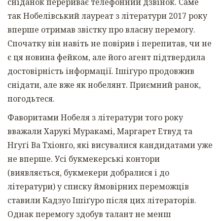
сніданок перериває телефонний дзвінок. Саме
так Нобелівський лауреат з літератури 2017 року
вперше отримав звістку про власну перемогу.
Спочатку він навіть не повірив і перепитав, чи не
є ця новина фейком, але його агент підтвердила
достовірність інформації. Ішіґуро продовжив
снідати, але вже як нобелянт. Приємний ранок,
погодьтеся.
Фаворитами Нобеля з літератури того року
вважали Харукі Муракамі, Маргарет Етвуд та
Нґуґі Ва Тхіонґо, які висувалися кандидатами уже
не вперше. Усі букмекерські контори
(виявляється, букмекери добралися і до
літератури) у списку ймовірних переможців
ставили Кадзуо Ішіґуро після цих літераторів.
Однак перемогу здобув талант не менш