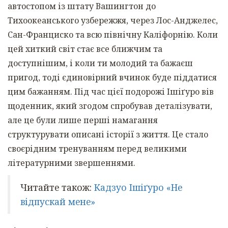
автостопом із штату Вашингтон до
Тихоокеанського узбережжя, через Лос-Анджелес,
Сан-Франциско та всю північну Каліфорнію. Коли
цей хиткий світ стає все ближчим та
доступнішим, і коли ти молодий та бажаєш
пригод, тоді єдиновірний вчинок буде піддатися
цим бажанням. Під час цієї подорожі Ішіґуро вів
щоденник, який згодом спробував деталізувати,
але це були лише перші намагання
структурувати описані історії з життя. Це стало
своєрідним тренуванням перед великими
літературними звершеннями.
Читайте також:
Кадзуо Ішіґуро «Не
відпускай мене»