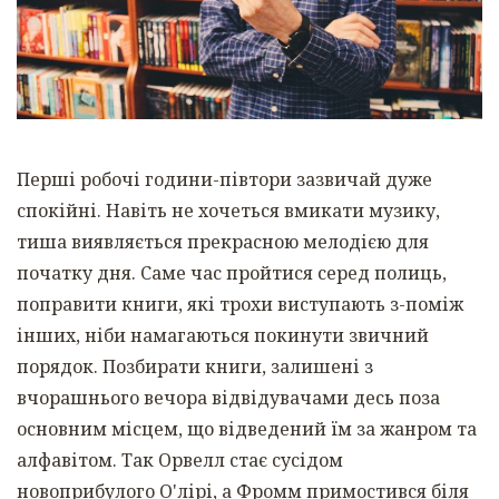
Перші робочі години-півтори зазвичай дуже
спокійні. Навіть не хочеться вмикати музику,
тиша виявляється прекрасною мелодією для
початку дня. Саме час пройтися серед полиць,
поправити книги, які трохи виступають з-поміж
інших, ніби намагаються покинути звичний
порядок. Позбирати книги, залишені з
вчорашнього вечора відвідувачами десь поза
основним місцем, що відведений їм за жанром та
алфавітом. Так Орвелл стає сусідом
новоприбулого О'лірі, а Фромм примостився біля