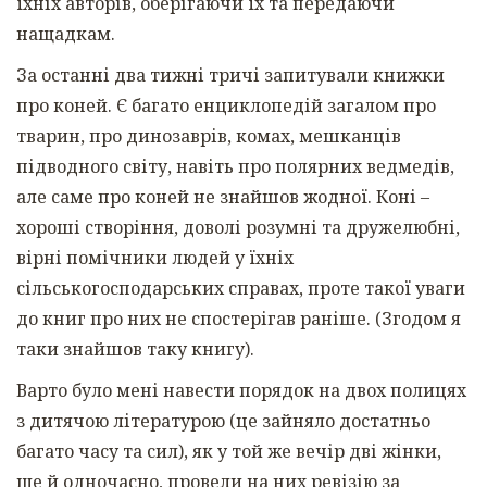
їхніх авторів, оберігаючи їх та передаючи
нащадкам.
За останні два тижні тричі запитували книжки
про коней. Є багато енциклопедій загалом про
тварин, про динозаврів, комах, мешканців
підводного світу, навіть про полярних ведмедів,
але саме про коней не знайшов жодної. Коні –
хороші створіння, доволі розумні та дружелюбні,
вірні помічники людей у їхніх
сільськогосподарських справах, проте такої уваги
до книг про них не спостерігав раніше. (Згодом я
таки знайшов таку книгу).
Варто було мені навести порядок на двох полицях
з дитячою літературою (це зайняло достатньо
багато часу та сил), як у той же вечір дві жінки,
ще й одночасно, провели на них ревізію за