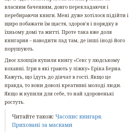
власним баченням, довго перекладаючи і
перебираючи книги. Мені дуже хотілося підійти і
щиро побажати їм щастя, здоров'я і порядку в
їхньому домі та житті. Проте така вже доля
книгарня – наводити лад там, де інші іноді його
порушують.
Двоє хлопців купили книгу «Секс у людському
коханні. Ігри в які грають у ліжку» Еріка Берна.
Кажуть, що їдуть до дівчат в гості. Якщо це
правда, то вони доволі креативні молоді люди.
Якщо ж купили для себе, то най здоровенькі
ростуть.
Читайте також:
Часопис книгаря.
Приховані за масками