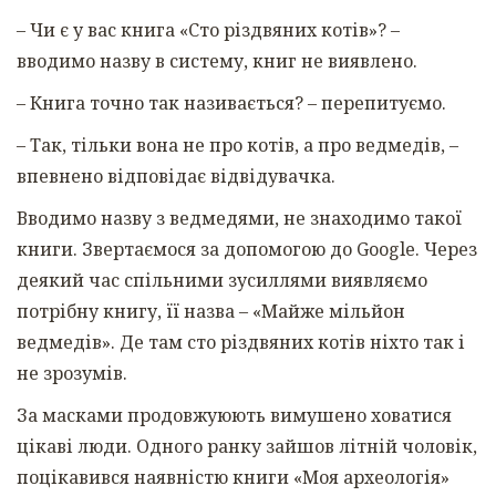
– Чи є у вас книга «Сто різдвяних котів»? –
вводимо назву в систему, книг не виявлено.
– Книга точно так називається? – перепитуємо.
– Так, тільки вона не про котів, а про ведмедів, –
впевнено відповідає відвідувачка.
Вводимо назву з ведмедями, не знаходимо такої
книги. Звертаємося за допомогою до Google. Через
деякий час спільними зусиллями виявляємо
потрібну книгу, її назва – «Майже мільйон
ведмедів». Де там сто різдвяних котів ніхто так і
не зрозумів.
За масками продовжуюють вимушено ховатися
цікаві люди. Одного ранку зайшов літній чоловік,
поцікавився наявністю книги «Моя археологія»