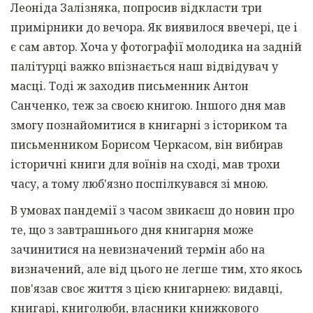
Леоніда Залізняка, попросив відкласти три
примірники до вечора. Як виявилося ввечері, це і
є сам автор. Хоча у фотографії молодика на задній
палітурці важко впізнається наш відвідувач у
масці. Тоді ж заходив письменник Антон
Санченко, теж за своєю книгою. Іншого дня мав
змогу познайомитися в книгарні з істориком та
письменником Борисом Черкасом, він вибирав
історичні книги для воїнів на сході, мав трохи
часу, а тому люб'язно поспілкувався зі мною.
В умовах пандемії з часом звикаєш до новин про
те, що з завтрашнього дня книгарня може
зачинитися на невизначений термін або на
визначений, але від цього не легше тим, хто якось
пов'язав своє життя з цією книгарнею: видавці,
книгарі, книголюби, власники книжкового