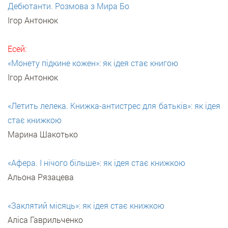
Дебютанти. Розмова з Мира Бо
Ігор Антонюк
Есей:
«Монету підкине кожен»: як ідея стає книгою
Ігор Антонюк
«Летить лелека. Книжка-антистрес для батьків»: як ідея
стає книжкою
Марина Шакотько
«Афера. І нічого більше»: як ідея стає книжкою
Альона Рязацева
«Заклятий місяць»: як ідея стає книжкою
Аліса Гаврильченко