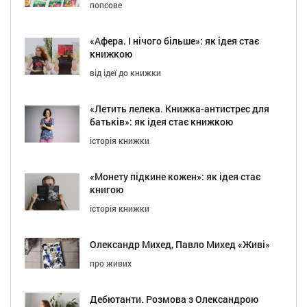
попсове
«Афера. І нічого більше»: як ідея стає
книжкою
від ідеї до книжки
«Летить лелека. Книжка-антистрес для
батьків»: як ідея стає книжкою
історія книжки
«Монету підкине кожен»: як ідея стає
книгою
історія книжки
Олександр Михед, Павло Михед «Живі»
про живих
Дебютанти. Розмова з Олександрою