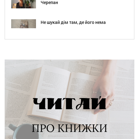
Черепан
Не шукай дім там, де його нема