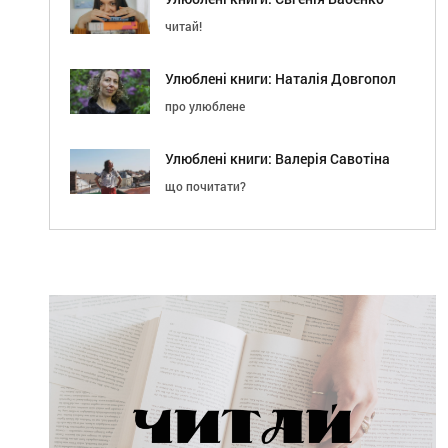
читай!
Улюблені книги: Наталія Довгопол
про улюблене
Улюблені книги: Валерія Савотіна
що почитати?