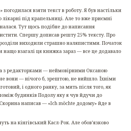
 погодилася взяти текст в роботу. Я був настільки
 лікарні під крапельниці. Але то вже приємні
налася. Тут щось подібне до написання
хистити. Спершу дописав решту 25% тексту. Про
 розділи виходили страшно наляпистими. Початок
 нащо взагалі ця книжка зараз — все це додавало
ота з редакторками — неймовірними Оксаною
е вони — нічого б, зрештою, не вийшло. Їхніми
отовий, і одного ранку, за мить після того, як
поміж будинків Подолу яку я чув йдучи до
Скорина написав — «Ich möchte додому» йде в
нуть на кінгівський Касл-Рок. Але обов’язково