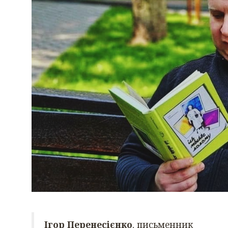
Ігор Перенесієнко
, письменник