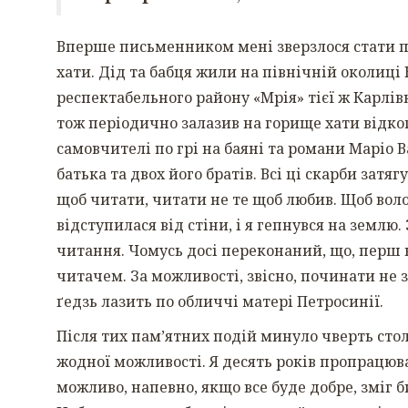
Вперше письменником мені зверзлося стати піс
хати. Дід та бабця жили на північній околиці
респектабельного району «Мрія» тієї ж Карлів
тож періодично залазив на горище хати відкоп
самовчителі по грі на баяні та романи Маріо 
батька та двох його братів. Всі ці скарби затяг
щоб читати, читати не те щоб любив. Щоб вол
відступилася від стіни, і я гепнувся на землю
читання. Чомусь досі переконаний, що, перш н
читачем. За можливості, звісно, починати не з
ґедзь лазить по обличчі матері Петросинії.
Після тих пам’ятних подій минуло чверть стол
жодної можливості. Я десять років пропрацюва
можливо, напевно, якщо все буде добре, зміг б