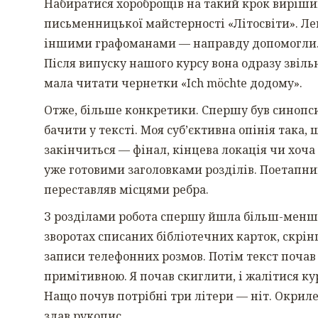
Набиратися хороброщів на такий крок вирішив
письменницької майстерності «Літосвіти». Лек
іншими графоманами — направду допомогли. 
Після випуску нашого курсу вона одразу звільн
мала читати чернетки «Ich möchte додому».
Отже, більше конкретики. Спершу був синопсис.
бачити у тексті. Моя суб’єктивна опінія така, 
закінчиться — фінал, кінцева локація чи хоча
уже готовими заголовками розділів. Поетапний 
переставляв місцями ребра.
З розділами робота спершу йшла більш-менш 
зворотах списаних бібліотечних карток, скрінш
записи телефонних розмов. Потім текст почав 
примітивною. Я почав скиглити, і жалітися к
Нащо почув потрібні три літери — ніт. Окрилен
здав рукопис.