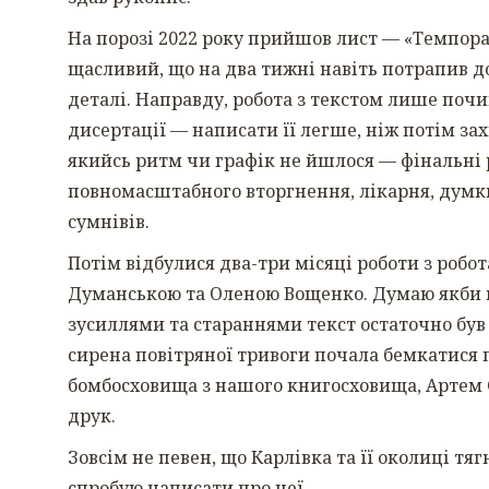
На порозі 2022 року прийшов лист — «Темпора»
щасливий, що на два тижні навіть потрапив до
деталі. Направду, робота з текстом лише почи
дисертації — написати її легше, ніж потім за
якийсь ритм чи графік не йшлося — фінальні
повномасштабного вторгнення, лікарня, думки
сумнівів.
Потім відбулися два-три місяці роботи з роб
Думанською та Оленою Вощенко. Думаю якби н
зусиллями та стараннями текст остаточно був г
сирена повітряної тривоги почала бемкатися 
бомбосховища з нашого книгосховища, Артем 
друк.
Зовсім не певен, що Карлівка та її околиці тяг
спробую написати про неї.