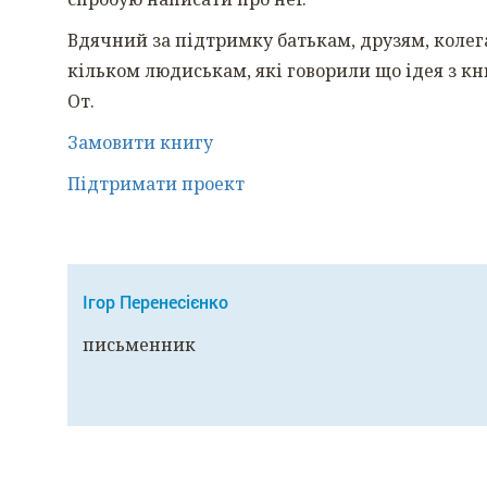
Вдячний за підтримку батькам, друзям, коле
кільком людиськам, які говорили що ідея з кн
От.
Замовити книгу
Підтримати проект
Ігор Перенесієнко
письменник