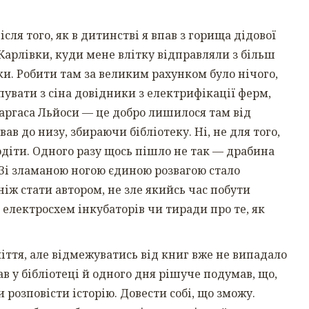
ля того, як в дитинстві я впав з горища дідової
 Карлівки, куди мене влітку відправляли з більш
ки. Робити там за великим рахунком було нічого,
увати з сіна довідники з електрифікації ферм,
Варгаса Льйоси — це добро лишилося там від
ував до низу, збираючи бібліотеку. Ні, не для того,
одіти. Одного разу щось пішло не так — драбина
. Зі зламаною ногою єдиною розвагою стало
іж стати автором, не зле якийсь час побути
 електросхем інкубаторів чи тиради про те, як
іття, але відмежуватись від книг вже не випадало
в у бібліотеці й одного дня рішуче подумав, що,
и розповісти історію. Довести собі, що зможу.