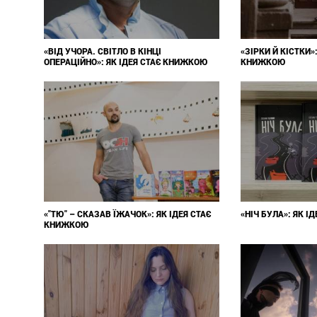
«ВІД УЧОРА. СВІТЛО В КІНЦІ
«ЗІРКИ Й КІСТКИ»:
ОПЕРАЦІЙНО»: ЯК ІДЕЯ СТАЄ КНИЖКОЮ
КНИЖКОЮ
«"ТЮ" – СКАЗАВ ЇЖАЧОК»: ЯК ІДЕЯ СТАЄ
«НІЧ БУЛА»: ЯК 
КНИЖКОЮ