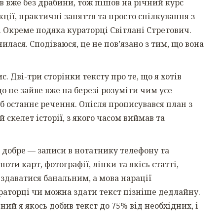
 вже без драбини, тож пішов на річний курс
ції, практичні заняття та просто спілкування з
Окреме подяка кураторці Світлані Стретович.
илася. Сподіваюся, це не пов’язано з тим, що вона
 Дві-три сторінки тексту про те, що я хотів
що не зайве вже на березі розуміти чим усе
 б останнє речення. Опісля прописувався план з
скелет історії, з якого часом виймав та
добре — записи в нотатнику телефону та
оти карт, фотографії, лінки та якісь статті,
здаватися банальним, а мова нарації
ураторці чи можна здати текст пізніше дедлайну.
ий я якось добив текст до 75% від необхідних, і