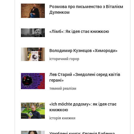
Розмова про письменство з Віталієм
Дуленком
«Лімб»: Як ідея стає книжкою
Володимир Кузнєцов «Химороди»
історичний горор
Лев Старий «Знедолені серед квітів
герані»
темний реалізм
«Ich möchte додому»: як ідея стає
книжкою
історія книжки
Улюблені книги: Євгенія Бабенко