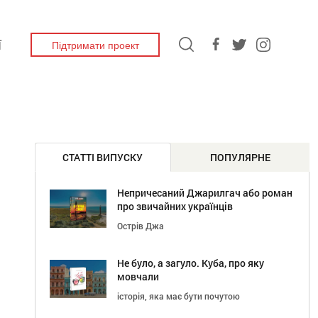
Підтримати проект
Ї
СТАТТІ ВИПУСКУ
ПОПУЛЯРНЕ
Непричесаний Джарилгач або роман
про звичайних українців
Острів Джа
Не було, а загуло. Куба, про яку
мовчали
історія, яка має бути почутою