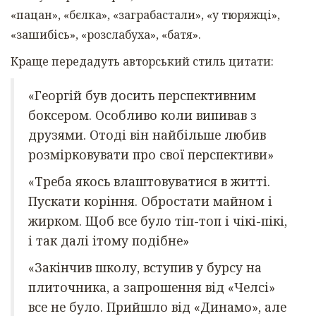
«пацан», «бєлка», «заграбастали», «у тюряжці»,
«зашибісь», «розслабуха», «батя».
Краще передадуть авторський стиль цитати:
«Георгій був досить перспективним
боксером. Особливо коли випивав з
друзями. Отоді він найбільше любив
розмірковувати про свої перспективи»
«Треба якось влаштовуватися в житті.
Пускати коріння. Обростати майном і
жирком. Щоб все було тіп-топ і чікі-пікі,
і так далі ітому подібне»
«Закінчив школу, вступив у бурсу на
плиточника, а запрошення від «Челсі»
все не було. Прийшло від «Динамо», але