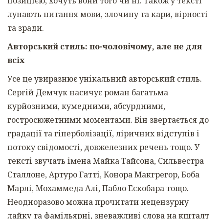
позицією, хочуть вони того чи ні. Також у тексті
лунають питання мови, злочину та кари, вірності
та зради.
Авторський стиль: по-чоловічому, але не для
всіх
Усе це увиразнює унікальний авторський стиль.
Сергій Демчук насичує роман багатьма
курйозними, кумедними, абсурдними,
гостросюжетними моментами. Він звертається до
градації та гіперболізації, ліричних відступів і
потоку свідомості, довжелезних речень тощо. У
тексті звучать імена Майка Тайсона, Сильвестра
Сталлоне, Артуро Гатті, Конора Макгрегор, Боба
Марлі, Мохаммеда Алі, Пабло Ескобара тощо.
Неодноразово можна прочитати нецензурну
лайку та фамільярні, зневажливі слова на кшталт