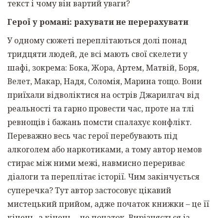
текст і чому він вартий уваги?
Герої у романі: рахувати не перерахувати
У одному сюжеті переплітаються долі понад
тридцяти людей, де всі мають свої скелети у
шафі, зокрема: Бока, Жора, Артем, Матвій, Боря,
Велет, Макар, Надя, Соломія, Марина тощо. Вони
приїхали відволіктися на острів Джарилгач від
реальності та гарно провести час, проте на тлі
ревнощів і бажань помсти спалахує конфлікт.
Переважно весь час герої перебувають під
алкоголем або наркотиками, а тому автор немов
стирає між ними межі, навмисно перериває
діалоги та переплітає історії. Чим закінчується
суперечка? Тут автор застосовує цікавий
мистецький прийом, адже початок книжки – це її
кінець, а кінець – це початок. Вирізняється із