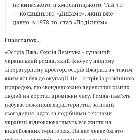
не київського, а хмельницького. Тай то
— колишнього «Динамо», який вже
давно, з 1978-го, став «Поділлям»
І наостанок…
«Острів Джа» Сергія Демчука – сучасний
український роман, який фіксує у нашому
літературному просторі острів Джарилгач таким,
яким він був до окупації. Це – острів із розкішною
природою, що сконденсовано переплітає різних
людей на короткі проміжки часу. Роман-пам’ять
набуває важливих характеристик за подій
сьогодення, адже за подібними текстами
українці відновлюватимуть усе життя на
відвойованих територіях. На нас чекає багато
роботи, а на героїв – незвичних, але вже