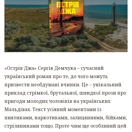
«Острів Джа» Сергія Демчука – сучасний
український роман про те, до чого можуть
призвести необдумані вчинки. Це – унікальний
приклад стрімкої, брутальної, швидкої прози про
пригоди молодих чоловіків на українських
Мальдівах. Текст усіяний моментами із
пиятиками, наркотиками, залицяннями, бійками,
стрілянинами тощо. Проте чим ще особливий цей