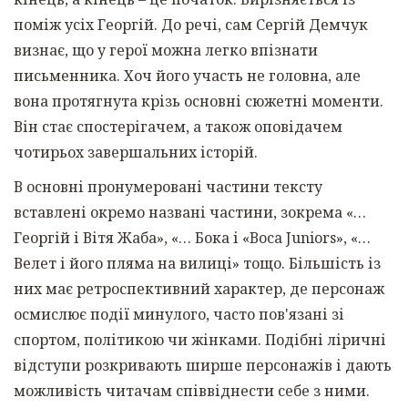
поміж усіх Георгій. До речі, сам Сергій Демчук
визнає, що у герої можна легко впізнати
письменника. Хоч його участь не головна, але
вона протягнута крізь основні сюжетні моменти.
Він стає спостерігачем, а також оповідачем
чотирьох завершальних історій.
В основні пронумеровані частини тексту
вставлені окремо названі частини, зокрема «…
Георгій і Вітя Жаба», «… Бока і «Boca Juniors», «…
Велет і його пляма на вилиці» тощо. Більшість із
них має ретроспективний характер, де персонаж
осмислює події минулого, часто пов'язані зі
спортом, політикою чи жінками. Подібні ліричні
відступи розкривають ширше персонажів і дають
можливість читачам співвіднести себе з ними.