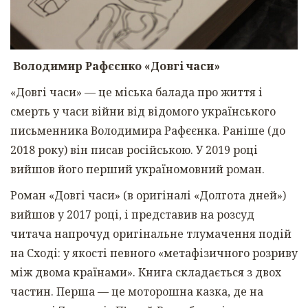
Володимир Рафєєнко «Довгі часи»
«Довгі часи» — це міська балада про життя і
смерть у часи війни від відомого українського
письменника Володимира Рафєєнка. Раніше (до
2018 року) він писав російською. У 2019 році
вийшов його перший україномовний роман.
Роман «Довгі часи» (в оригіналі «Долгота дней»)
вийшов у 2017 році, і представив на розсуд
читача напрочуд оригінальне тлумачення подій
на Сході: у якості певного «метафізичного розриву
між двома країнами». Книга складається з двох
частин. Перша — це моторошна казка, де на