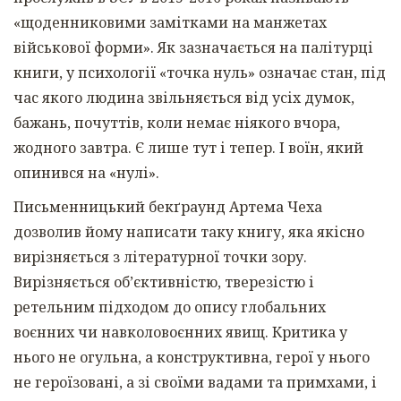
«щоденниковими замітками на манжетах
військової форми». Як зазначається на палітурці
книги, у психології «точка нуль» означає стан, під
час якого людина звільняється від усіх думок,
бажань, почуттів, коли немає ніякого вчора,
жодного завтра. Є лише тут і тепер. І воїн, який
опинився на «нулі».
Письменницький бекґраунд Артема Чеха
дозволив йому написати таку книгу, яка якісно
вирізняється з літературної точки зору.
Вирізняється об’єктивністю, тверезістю і
ретельним підходом до опису глобальних
воєнних чи навколовоєнних явищ. Критика у
нього не огульна, а конструктивна, герої у нього
не героїзовані, а зі своїми вадами та примхами, і