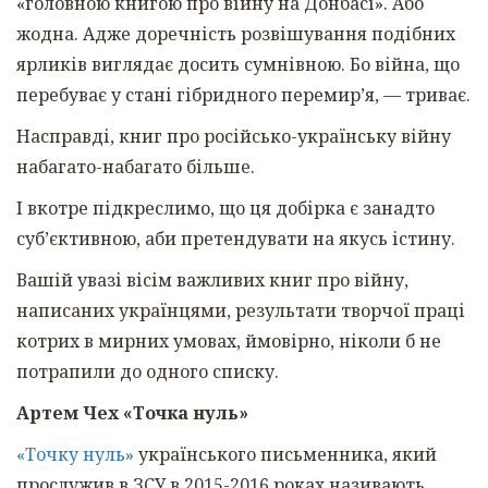
«головною книгою про війну на Донбасі». Або
жодна. Адже доречність розвішування подібних
ярликів виглядає досить сумнівною. Бо війна, що
перебуває у стані гібридного перемир’я, — триває.
Насправді, книг про російсько-українську війну
набагато-набагато більше.
І вкотре підкреслимо, що ця добірка є занадто
суб’єктивною, аби претендувати на якусь істину.
Вашій увазі вісім важливих книг про війну,
написаних українцями, результати творчої праці
котрих в мирних умовах, ймовірно, ніколи б не
потрапили до одного списку.
Артем Чех «Точка нуль»
«Точку нуль»
українського письменника, який
прослужив в ЗСУ в 2015-2016 роках називають