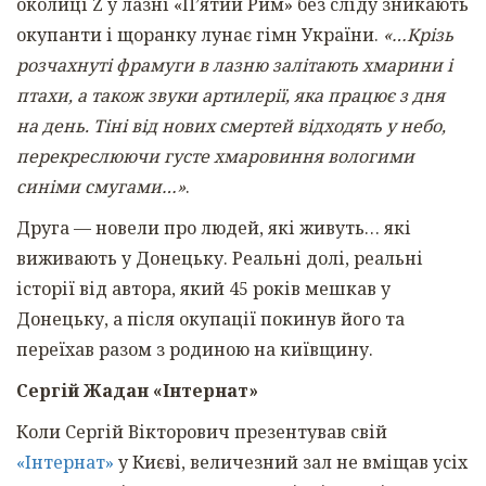
околиці Z у лазні «П’ятий Рим» без сліду зникають
окупанти і щоранку лунає гімн України.
«…Крізь
розчахнуті фрамуги в лазню залітають хмарини і
птахи, а також звуки артилерії, яка працює з дня
на день. Тіні від нових смертей відходять у небо,
перекреслюючи густе хмаровиння вологими
синіми смугами…»
.
Друга — новели про людей, які живуть… які
виживають у Донецьку. Реальні долі, реальні
історії від автора, який 45 років мешкав у
Донецьку, а після окупації покинув його та
переїхав разом з родиною на київщину.
Сергій Жадан «Інтернат»
Коли Сергій Вікторович презентував свій
«Інтернат»
у Києві, величезний зал не вміщав усіх