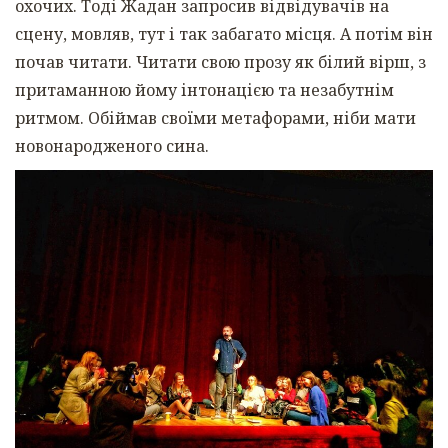
охочих. Тоді Жадан запросив відвідувачів на
сцену, мовляв, тут і так забагато місця. А потім він
почав читати. Читати свою прозу як білий вірш, з
притаманною йому інтонацією та незабутнім
ритмом. Обіймав своїми метафорами, ніби мати
новонародженого сина.