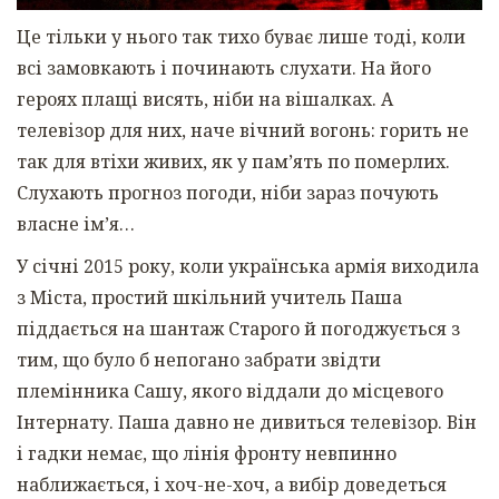
Це тільки у нього так тихо буває лише тоді, коли
всі замовкають і починають слухати. На його
героях плащі висять, ніби на вішалках. А
телевізор для них, наче вічний вогонь: горить не
так для втіхи живих, як у пам’ять по померлих.
Слухають прогноз погоди, ніби зараз почують
власне ім’я…
У січні 2015 року, коли українська армія виходила
з Міста, простий шкільний учитель Паша
піддається на шантаж Старого й погоджується з
тим, що було б непогано забрати звідти
племінника Сашу, якого віддали до місцевого
Інтернату. Паша давно не дивиться телевізор. Він
і гадки немає, що лінія фронту невпинно
наближається, і хоч-не-хоч, а вибір доведеться