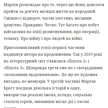
Мартін розповідає про те, через що йому довелося
пройти за дев’ять місяців життя на передовій.
Смішно і відверто, часом злостиво, місцями
іронічно. Правдиво. Чесно. Тут багато про побут
військових на лінії розмежування, про операції,
техніку. Про війну і про людей на війні.
Приголомшливий успіх першої частини
надихнув автора на продовження. Так у 2019 році
на літературний світ з’явилися «Піхота-2» і
«Піхота-3». Щоправда третя уже не є своєрідними
«польовими щоденниками». Це ще не художня
вигадка, не мемуари. У третій частині Мартін
Брест поєднав декілька історій в одну,
використав реальні імена, псевдо, соціальні
статуси героїв, змінивши місце дії і часові