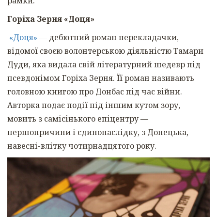
рамки.
Горіха Зерня «Доця»
«Доця»
— дебютний роман перекладачки,
відомої своєю волонтерською діяльністю Тамари
Дуди, яка видала свій літературний шедевр під
псевдонімом Горіха Зерня. Її роман називають
головною книгою про Донбас під час війни.
Авторка подає події під іншим кутом зору,
мовить з самісінького епіцентру —
першопричини і єдинонаслідку, з Донецька,
навесні-влітку чотирнадцятого року.