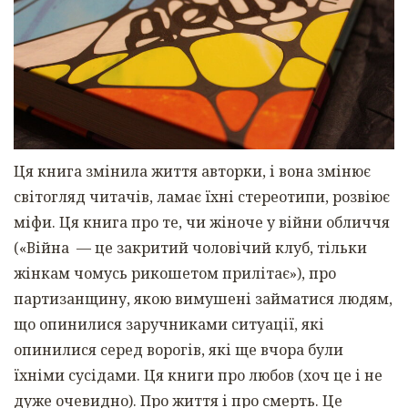
Ця книга змінила життя авторки, і вона змінює
світогляд читачів, ламає їхні стереотипи, розвіює
міфи. Ця книга про те, чи жіноче у війни обличчя
(«Війна — це закритий чоловічий клуб, тільки
жінкам чомусь рикошетом прилітає»), про
партизанщину, якою вимушені займатися людям,
що опинилися заручниками ситуації, які
опинилися серед ворогів, які ще вчора були
їхніми сусідами. Ця книги про любов (хоч це і не
дуже очевидно). Про життя і про смерть. Це