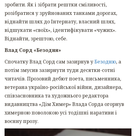
зробити. Як і зібрати рештки сміливості,
розібратися у зруйнованих танками дорогах,
віднайти шлях до Інтернату, власний шлях,
відшукати «своїх», ідентифікувати «чужих».
Віднайти, зрештою, себе.
Влад Сорд «Безодня»
Спочатку Влад Сорд сам зазирнув у
Безодню
, а
потім змусив зазирнути туди десятки-сотні
читачів. Прозовий дебют поета, письменника,
ветерана україно-російської війни, дизайнера,
співзасновника та художнього редактора
видавництва «Дім Химер» Влада Сорда огорнув
химерною поволокою усі тодішні наративи і
воєнну прозу.