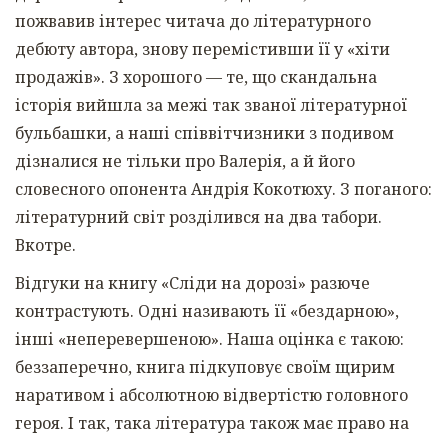
пожвавив інтерес читача до літературного
дебюту автора, знову перемістивши її у «хіти
продажів». З хорошого — те, що скандальна
історія вийшла за межі так званої літературної
бульбашки, а наші співвітчизники з подивом
дізналися не тільки про Валерія, а й його
словесного опонента Андрія Кокотюху. З поганого:
літературний світ розділився на два табори.
Вкотре.
Відгуки на книгу «Сліди на дорозі» разюче
контрастують. Одні називають її «бездарною»,
інші «неперевершеною». Наша оцінка є такою:
беззаперечно, книга підкуповує своїм щирим
наративом і абсолютною відвертістю головного
героя. І так, така література також має право на