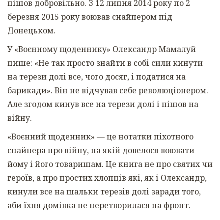
пішов добровільно. З 12 липня 2014 року по 2
березня 2015 року воював снайпером під
Донецьком.
У «Воєнному щоденнику» Олександр Мамалуй
пише: «Не так просто знайти в собі сили кинути
на терези долі все, чого досяг, і податися на
барикади». Він не відчував себе революціонером.
Але згодом кинув все на терези долі і пішов на
війну.
«Воєнний щоденник» — це нотатки піхотного
снайпера про війну, на якій довелося воювати
йому і його товаришам. Це книга не про святих чи
героїв, а про простих хлопців які, як і Олександр,
кинули все на шальки терезів долі заради того,
аби їхня домівка не перетворилася на фронт.