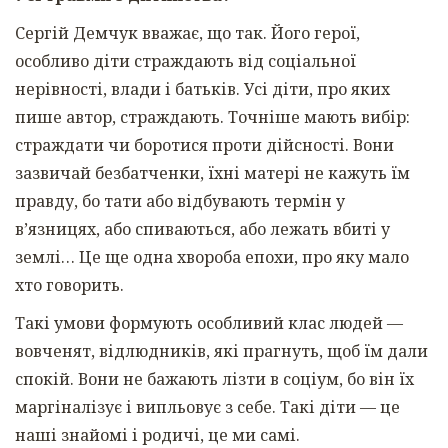
Сергій Демчук вважає, що так. Його герої,
особливо діти страждають від соціальної
нерівності, влади і батьків. Усі діти, про яких
пише автор, страждають. Точніше мають вибір:
страждати чи боротися проти дійсності. Вони
зазвичай безбатченки, їхні матері не кажуть їм
правду, бо тати або відбувають термін у
вʼязницях, або спиваються, або лежать вбиті у
землі… Це ще одна хвороба епохи, про яку мало
хто говорить.
Такі умови формують особливий клас людей —
вовченят, відлюдників, які прагнуть, щоб їм дали
спокій. Вони не бажають лізти в соціум, бо він їх
маргіналізує і випльовує з себе. Такі діти — це
наші знайомі і родичі, це ми самі.