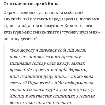
Стоїть золотоверхий Київ…
Окрім важливих суспільних та особистих
викликів, які постають перед героєм (і читачами
відповідно), автор показує нам Київ того часи,
культурно-мистецьке життя і “тусовку нульових –
початку десятих”:
“Всю дорогу я дивився собі під ноги,
поки не дістався самого Арсеналу.
Піднявши голову біля входу, закляк
вражений: простір майорів барвами,
ніби пташиний двір, ніби... – як же вона
зветься? Підкажіть! – ніби неформальна
молодь з’їхалась туди з усіх кінців світу.
Хлопці в клітчастих спідницях з голими
волохатими ногами і дівчата,