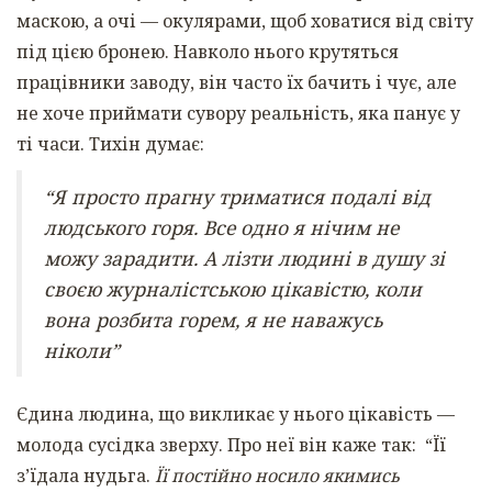
маскою, а очі — окулярами, щоб ховатися від світу
під цією бронею. Навколо нього крутяться
працівники заводу, він часто їх бачить і чує, але
не хоче приймати сувору реальність, яка панує у
ті часи. Тихін думає:
“Я просто прагну триматися подалі від
людського горя. Все одно я нічим не
можу зарадити. А лізти людині в душу зі
своєю журналістською цікавістю, коли
вона розбита горем, я не наважусь
ніколи”
Єдина людина, що викликає у нього цікавість —
молода сусідка зверху. Про неї він каже так: “Її
з’їдала нудьга.
Її постійно носило якимись