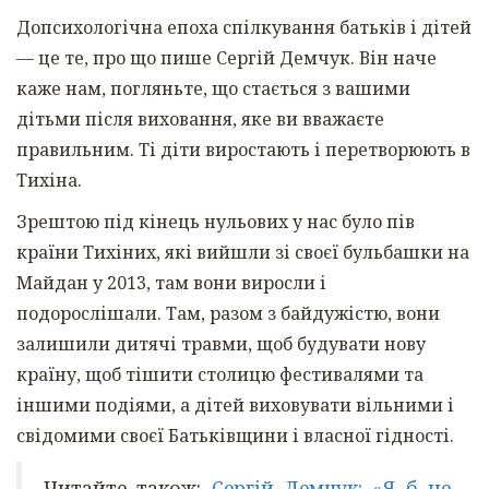
Допсихологічна епоха спілкування батьків і дітей
— це те, про що пише Сергій Демчук. Він наче
каже нам, погляньте, що стається з вашими
дітьми після виховання, яке ви вважаєте
правильним. Ті діти виростають і перетворюють в
Тихіна.
Зрештою під кінець нульових у нас було пів
країни Тихіних, які вийшли зі своєї бульбашки на
Майдан у 2013, там вони виросли і
подорослішали. Там, разом з байдужістю, вони
залишили дитячі травми, щоб будувати нову
країну, щоб тішити столицю фестивалями та
іншими подіями, а дітей виховувати вільними і
свідомими своєї Батьківщини і власної гідності.
Читайте також:
Сергій Демчук: «Я б не