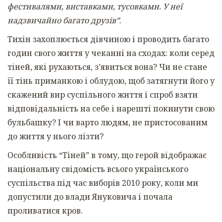
фестивалями, виставками, тусовками. У неї
надзвичайно багато друзів”
.
Тихін захоплюється дівчиною і проводить багато
годин свого життя у чеканні на сходах: коли серед
тіней, які рухаються, зʼявиться вона? Чи не стане
її тінь приманкою і облудою, щоб затягнути його у
скажений вир суспільного життя і спроб взяти
відповідальність на себе і нарешті покинути свою
бульбашку? І чи варто людям, не пристосованим
до життя у нього лізти?
Особливість “Тіней” в тому, що герой відображає
національну свідомість всього українського
суспільства під час виборів 2010 року, коли ми
допустили до влади Януковича і почала
проливатися кров.