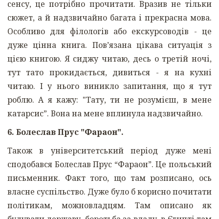
сенсу, це потрібно прочитати. Вразив не тільки
сюжет, а й надзвичайно багата і прекрасна мова.
Особливо для філологів або екскурсоводів - це
дуже цінна книга. Пов’язана цікава ситуація з
цією книгою. Я сиджу читаю, десь о третій ночі,
тут тато прокидається, дивиться - я на кухні
читаю. І у нього виникло запитання, що я тут
роблю. А я кажу: "Тату, ти не розумієш, в мене
катарсис”. Вона на мене вплинула надзвичайно.
6. Болеслав Прус "Фараон".
Також в університетський період дуже мені
сподобався Болеслав Прус “Фараон”. Це польський
письменник. Факт того, що там розписано, ось
власне суспільство. Дуже було б корисно почитати
політикам, можновладцям. Там описано як