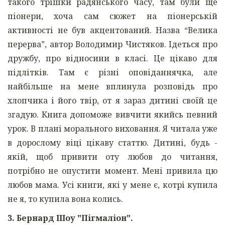
такого трішки радянського часу, там були ще
піонери, хоча сам сюжет на піонерській
активності не був акцентований. Назва “Велика
перерва”, автор Володимир Чистяков. Ідеться про
дружбу, про відносини в класі. Це цікаво для
підлітків. Там є різні оповіданнячка, але
найбільше на мене вплинула розповідь про
хлопчика і його твір, от я зараз дитині своїй це
згадую. Книга допоможе вивчити якийсь певний
урок. В плані морального виховання. Я читала уже
в дорослому віці цікаву статтю. Дитині, будь -
якій, щоб привити оту любов до читання,
потрібно не опустити момент. Мені привила цю
любов мама. Усі книги, які у мене є, котрі купила
не я, то купила вона колись.
3. Бернард Шоу "Пігмаліон".