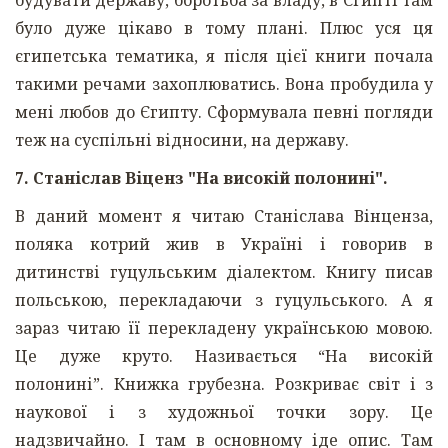
будувати державу, боротьба за владу, в Єгипті там
було дуже цікаво в тому плані. Плюс уся ця
єгипетська тематика, я після цієї книги почала
такими речами захоплюватись. Вона пробудила у
мені любов до Єгипту. Сформувала певні погляди
теж на суспільні відносини, на державу.
7. Станіслав Віценз "На високій полонині".
В даний момент я читаю Станіслава Вінценза,
поляка котрий жив в Україні і говорив в
дитинстві гуцульським діалектом. Книгу писав
польською, перекладаючи з гуцульського. А я
зараз читаю її перекладену українською мовою.
Це дуже круто. Називається “На високій
полонині”. Книжка грубезна. Розкриває світ і з
наукової і з художньої точки зору. Це
надзвичайно. І там в основному іде опис. Там