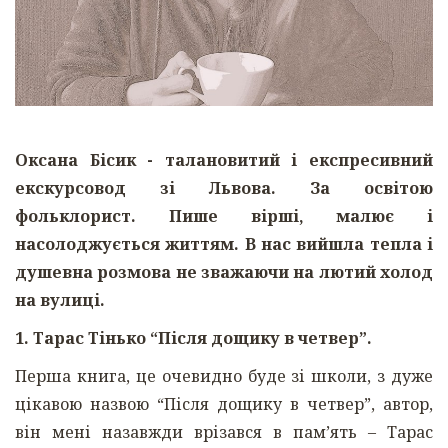
Оксана Бісик - талановитий і експресивний
екскурсовод зі Львова. За освітою
фольклорист. Пише вірші, малює і
насолоджується життям. В нас вийшла тепла і
душевна розмова не зважаючи на лютий холод
на вулиці.
1. Тарас Тінько “Після дощику в четвер”.
Перша книга, це очевидно буде зі школи, з дуже
цікавою назвою “Після дощику в четвер”, автор,
він мені назавжди врізався в пам’ять – Тарас