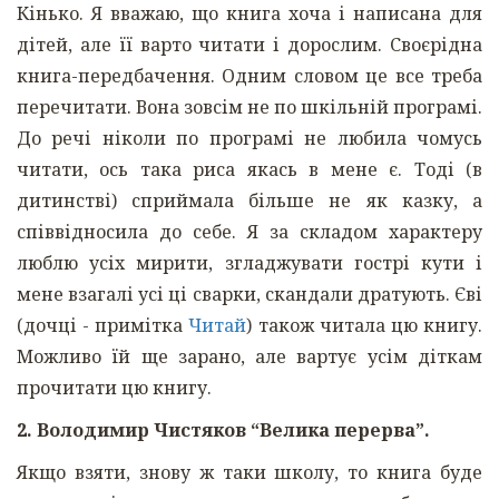
Кінько. Я вважаю, що книга хоча і написана для
дітей, але її варто читати і дорослим. Своєрідна
книга-передбачення. Одним словом це все треба
перечитати. Вона зовсім не по шкільній програмі.
До речі ніколи по програмі не любила чомусь
читати, ось така риса якась в мене є. Тоді (в
дитинстві) сприймала більше не як казку, а
співвідносила до себе. Я за складом характеру
люблю усіх мирити, згладжувати гострі кути і
мене взагалі усі ці сварки, скандали дратують. Єві
(дочці - примітка
Читай
) також читала цю книгу.
Можливо їй ще зарано, але вартує усім діткам
прочитати цю книгу.
2. Володимир Чистяков “Велика перерва”.
Якщо взяти, знову ж таки школу, то книга буде