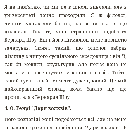
Я не пам’ятаю, чи ми це в школі вивчали, але в
університеті точно проходили. Я ж філолог,
читати заставляли багато, але я читала те що
цікавило. Так от, мені страшенно подобався
Бернард Шоу. Він і його Пігмаліон мене повністю
зачарував. Сюжет такий, що філолог забрав
дівчину з нищого суспільного середовища і він її,
так би мовити, окультурив. Але потім вона не
могла уже повернутися у колишній світ. Тобто,
такий суспільний момент дуже цікавий. Це мій
найяскравіший спогад, хоча багато що ще
прочитала з Бернарда Шоу.
4. О. Генрі "Дари волхвів".
Його розповіді мені подобаються всі, але на мене
справило враження оповідання “Дари волхвів”. В