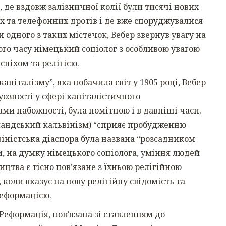
 де вздовж залізничної колії були тисячі нових
х та телефонних дротів і де вже споруджувалися
одного з таких містечок, Вебер звернув увагу на
того часу німецький соціолог з особливою увагою
 успіхом та релігією.
капіталізму”, яка побачила світ у 1905 році, Вебер
уозності у сфері капіталістичного
и набожності, була помітною і в давніші часи.
рландський кальвінізм) “сприяє пробудженню
ьвіністська діаспора була названа “розсадником
, на думку німецького соціолога, уміння людей
цтва є тісно пов’язане з їхньою релігійною
 коли вказує на нову релігійну свідомість та
Реформацією.
Реформація, пов’язана зі ставленням до