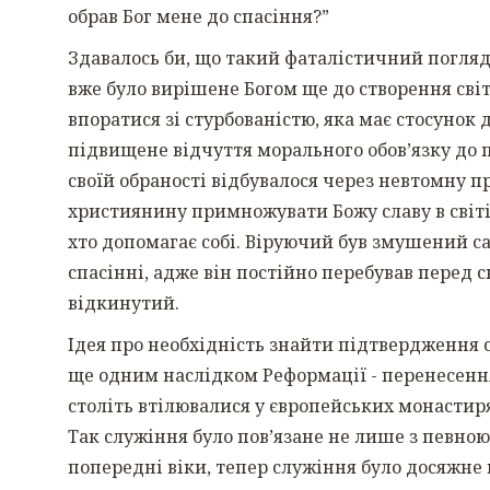
обрав Бог мене до спасіння?”
Здавалось би, що такий фаталістичний погляд
вже було вирішене Богом ще до створення світ
впоратися зі стурбованістю, яка має стосунок 
підвищене відчуття морального обов’язку до п
своїй обраності відбувалося через невтомну п
християнину примножувати Божу славу в світі.
хто допомагає собі. Віруючий був змушений с
спасінні, адже він постійно перебував перед
відкинутий.
Ідея про необхідність знайти підтвердження сво
ще одним наслідком Реформації - перенесення
століть втілювалися у європейських монастир
Так служіння було пов’язане не лише з певною
попередні віки, тепер служіння було досяжн