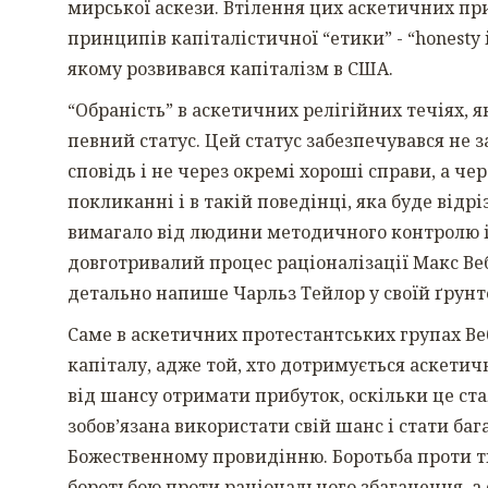
мирської аскези. Втілення цих аскетичних п
принципів капіталістичної “етики” - “honesty is
якому розвивався капіталізм в США.
“Обраність” в аскетичних релігійних течіях, 
певний статус. Цей статус забезпечувався не
сповідь і не через окремі хороші справи, а ч
покликанні і в такій поведінці, яка буде від
вимагало від людини методичного контролю і 
довготривалий процес раціоналізації Макс Ве
детально напише Чарльз Тейлор у своїй ґрунт
Саме в аскетичних протестантських групах Ве
капіталу, адже той, хто дотримується аскетич
від шансу отримати прибуток, оскільки це стал
зобов’язана використати свій шанс і стати ба
Божественному провидінню. Боротьба проти ті
боротьбою проти раціонального збагачення, а