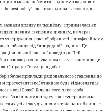
ринципів можна побачити в одному з важливих
 the best policy”, що стало одним із стовпів, на
які зазнали впливу кальвінізму, сприймалася як
 завдяки певним священим діянням, не через
ерез утвердження власної обраності в професійному
різняти обранця від “природної” людини. Це
раціоналізації власної поведінки. Цей
бер називає розчаклуванням світу, згодом про це
овній праці «Секулярна доба».
бер вбачає приклади раціонального ставлення до
ної протестантської етики не буде відмовлятися
ося з волі Божої. Більше того, така особа
гатою, бо в іншому випадку вона суперечитиме
лесних утіх і засудження матеріальних благ не є
 є боротьбою проти ірраціонального використання