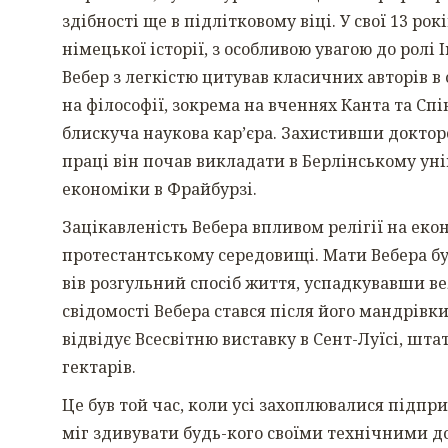
здібності ще в підлітковому віці. У свої 13 р
німецької історії, з особливою увагою до ролі
Вебер з легкістю цитував класичних авторів в 
на філософії, зокрема на вченнях Канта та Спі
блискуча наукова кар’єра. Захистивши докторсь
праці він почав викладати в Берлінському унів
економіки в Фрайбурзі.
Зацікавленість Вебера впливом релігії на еко
протестантському середовищі. Мати Вебера бу
вів розгульний спосіб життя, успадкувавши в
свідомості Вебера стався після його мандрів
відвідує Всесвітню виставку в Сент-Луїсі, шта
гектарів.
Це був той час, коли усі захоплювалися підпр
міг здивувати будь-кого своїми технічними д