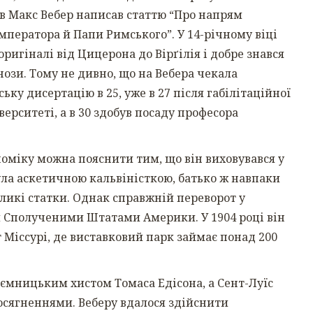
оків Макс Вебер написав статтю “Про напрям
 Імператора й Папи Римського”. У 14-річному віці
оригіналі від Цицерона до Вірґілія і добре знався
нози. Тому не дивно, що на Вебера чекала
ку дисертацію в 25, уже в 27 після габілітаційної
ерситеті, а в 30 здобув посаду професора
номіку можна пояснити тим, що він виховувався у
ла аскетичною кальвіністкою, батько ж навпаки
еликі статки. Однак справжній переворот у
ки Сполученими Штатами Америки. У 1904 році він
т Міссурі, де виставковий парк займає понад 200
иємницьким хистом Томаса Едісона, а Сент-Луїс
осягненнями. Веберу вдалося здійснити