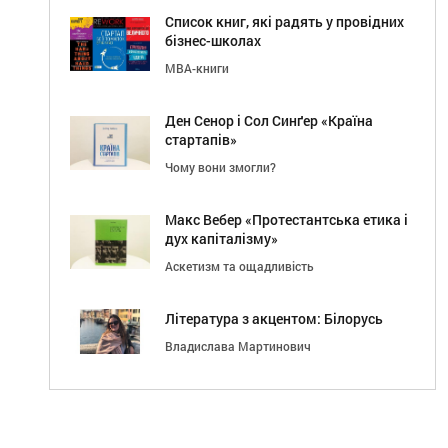
Список книг, які радять у провідних
бізнес-школах
МВА-книги
Ден Сенор і Сол Синґер «Країна
стартапів»
Чому вони змогли?
Макс Вебер «Протестантська етика і
дух капіталізму»
Аскетизм та ощадливість
Література з акцентом: Білорусь
Владислава Мартинович