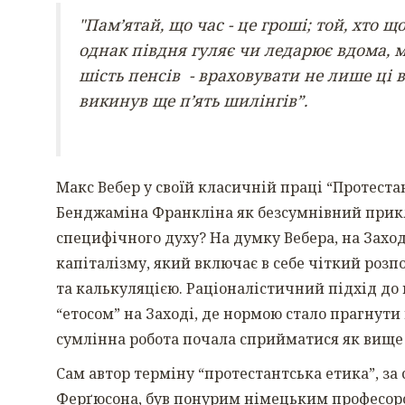
"Пам’ятай, що час - це гроші; той, хто щ
однак півдня гуляє чи ледарює вдома, му
шість пенсів - враховувати не лише ці в
викинув ще п’ять шилінгів”.
Макс Вебер у своїй класичній праці “Протеста
Бенджаміна Франкліна як безсумнівний прикла
специфічного духу? На думку Вебера, на Захо
капіталізму, який включає в себе чіткий розп
та калькуляцією. Раціоналістичний підхід до
“етосом” на Заході, де нормою стало прагнути
сумлінна робота почала сприйматися як вище
Сам автор терміну “протестантська етика”, за
Ферґюсона, був понурим німецьким професоро