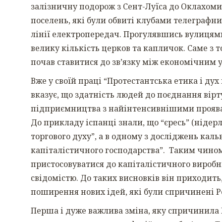
залізничну подорож з Сент-Луїса до Оклахоми,
поселень, які були обвиті клубами телеграфни
лінії електропередач. Прогулявшись вулицями 
велику кількість церков та капличок. Саме з 
почав ставитися до зв’язку між економічним
Вже у своїй праці “Протестантська етика і дух 
вказує, що здатність людей до поєднання вірт
підприємництва з найінтенсивнішими проявам
До прикладу іспанці знали, що “єресь” (ніде
торгового духу”, а в одному з досліджень кал
капіталістичного господарства”. Таким чином
пристосовуватися до капіталістичного виробни
свідомістю. До таких висновків він приходить,
поширення нових ідей, які були спричинені 
Перша і дуже важлива зміна, яку спричинила 