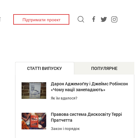
Підтримати проект
Ї
СТАТТІ ВИПУСКУ
ПОПУЛЯРНЕ
Дарон Аджемоґлу і Джеймс Робінсон
«Чому нації занепадають»
Як їм вдалося?
Правова система Дискосвіту Террі
Пратчетта
Закон і порядок