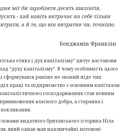
одня міг би заробляти десять шилінгів,
сить - хай навіть витрачає на себе тільки
итрати, а й те, що він витратив чи, точніше,
Бенджамін Франклін
нтська етика і дух капіталізму” цитує настанови
д “духу капіталізму”. В чому особливість цього
ді сформувався раніше не знаний ніде тип
оділ праці та підприємство з основним капіталом
 капіталістичного господарювання став певним
 примноження власного добра, а старанна і
 покликання.
 словами видатного британського історика Ніла
м, який однак мав надзвичайні розумові