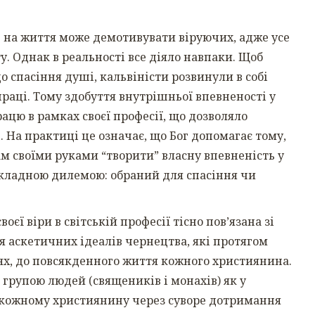
 на життя може демотивувати віруючих, адже усе
у. Однак в реальності все діяло навпаки. Щоб
до спасіння душі, кальвіністи розвинули в собі
раці. Тому здобуття внутрішньої впевненості у
рацю в рамках своєї професії, що дозволяло
 На практиці це означає, що Бог допомагає тому,
ам своїми руками “творити” власну впевненість у
 складною дилемою: обраний для спасіння чи
єї віри в світській професії тісно пов’язана зі
 аскетичних ідеалів чернецтва, які протягом
ях, до повсякденного життя кожного християнина.
 групою людей (священиків і монахів) як у
е кожному християнину через суворе дотримання