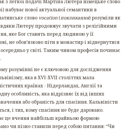
ак з легкої подачі Мартіна Лютера німецьке слово
і) набуває нової актуальної семантики в
латинське слово
vocation
(
покликання
) розуміли як
вдяки Лютеру продовжує звучати з релігійними
я, яке Бог ставить перед людиною у її
ві, не обов’язково піти в монастир і відвернутися
зпосередньо у світі. Таким чином професія починає
.
кому розумінні не є ключовою для дослідження
вінізму, яка в XVI-XVII століттях мала
стичних країнах - Нідерландах, Англії та
ну особливість, яка відрізняє їх від інших
значення або обраність для спасіння. Кальвіністи
ься, і тих, кому спасіння не буде даровано.
иває це вчення найбільш крайньою формою
рано чи пізно ставили перед собою питання: “Чи