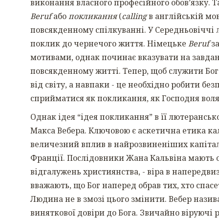
виконання власного професійного обов’язку. Т
Beruf
або
покликання
(
calling
в англійській мов
повсякденному спілкуванні. У Середньовіччі 
поклик до чернечого життя. Німецьке
Beruf
за
мотивами, однак починає вказувати на завданн
повсякденному житті. Тепер, щоб служити Бого
від світу, а навпаки - це необхідно робити бе
сприйматися як покликання, як Господня воля
Однак ідея “ідея покликання” в її лютерансь
Макса Вебера. Ключовою є аскетична етика каль
величезний вплив в найрозвиненіших капіталі
Франції. Послідовники Жана Кальвіна мають од
відгалужень християнства, - віра в напередви
вважають, що Бог наперед обрав тих, хто спасет
Людина не в змозі цього змінити. Вебер наз
виняткової довіри до Бога. Звичайно віруючі 