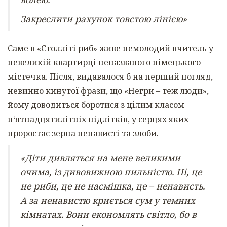
Закреслити рахунок товстою лінією»
Саме в «Столліті риб» живе немолодий вчитель у
невеликій квартирці неназваного німецького
містечка. Після, видавалося б на перший погляд,
невинно кинутої фрази, що «Негри – теж люди»,
йому доводиться боротися з цілим класом
п‘ятнадцятилітніх підлітків, у серцях яких
проростає зерна ненависті та злоби.
«Діти дивляться на мене великими
очима, із дивовижною пильністю. Ні, це
не риби, це не насмішка, це – ненависть.
А за ненавистю криється сум у темних
кімнатах. Вони економлять світло, бо в