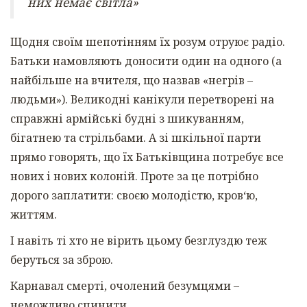
них немає світла»
Щодня своїм шепотінням їх розум отруює радіо.
Батьки намовляють доносити один на одного (а
найбільше на вчителя, що назвав «негрів –
людьми»). Великодні канікули перетворені на
справжні армійські будні з шикуванням,
бігатнею та стрільбами. А зі шкільної парти
прямо говорять, що їх Батьківщина потребує все
нових і нових колоній. Проте за це потрібно
дорого заплатити: своєю молодістю, кров‘ю,
життям.
І навіть ті хто не вірить цьому безглуздю теж
беруться за зброю.
Карнавал смерті, очолений безумцями –
неможливо спинити.