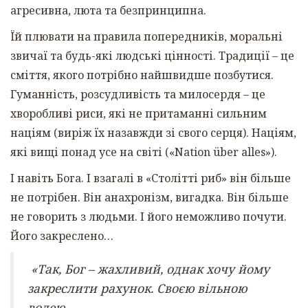
агресивна, люта та безпринципна.
Їй плювати на правила попередників, моральні
звичаї та будь-які людські цінності. Традиції – це
сміття, якого потрібно найшвидше позбутися.
Гуманність, розсудливість та милосердя – це
хворобливі риси, які не притаманні сильним
націям (виріж їх назавжди зі свого серця). Націям,
які вищі понад усе на світі («Nation über alles»).
І навіть Бога. І взагалі в «Столітті риб» він більше
не потрібен. Він анахронізм, вигадка. Він більше
не говорить з людьми. І його неможливо почути.
Його закреслено…
«Так, Бог – жахливий, однак хочу йому
закреслити рахунок. Своєю вільною
волею.