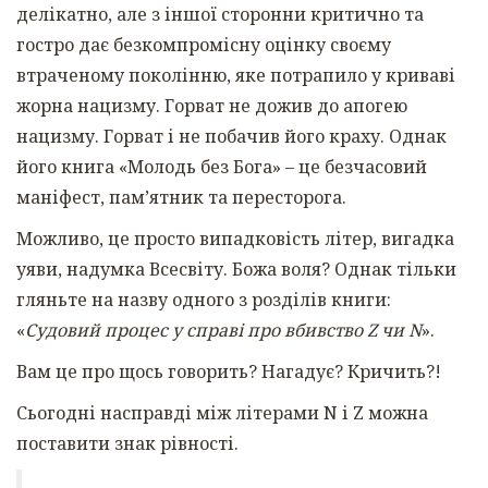
делікатно, але з іншої сторонни критично та
гостро дає безкомпромісну оцінку своєму
втраченому поколінню, яке потрапило у криваві
жорна нацизму. Горват не дожив до апогею
нацизму. Горват і не побачив його краху. Однак
його книга «Молодь без Бога» – це безчасовий
маніфест, пам’ятник та пересторога.
Можливо, це просто випадковість літер, вигадка
уяви, надумка Всесвіту. Божа воля? Однак тільки
гляньте на назву одного з розділів книги:
«
Судовий процес у справі про вбивство Z чи N
».
Вам це про щось говорить? Нагадує? Кричить?!
Сьогодні насправді між літерами N і Z можна
поставити знак рівності.