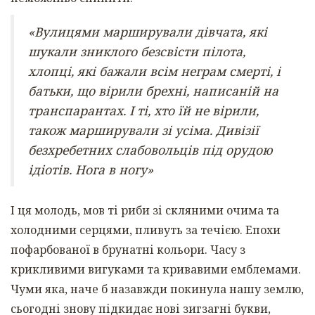
«Вулицями марширували дівчата, які
шукали зниклого безсвісти пілота,
хлопці, які бажали всім неграм смерті, і
батьки, що вірили брехні, написаній на
транспарантах. І ті, хто їй не вірили,
також марширували зі усіма. Дивізії
безхребетних слабовольців під орудою
ідіотів. Нога в ногу»
І ця молодь, мов ті риби зі скляними очима та
холодними серцями, пливуть за течією. Епохи
пофарбованої в брунатні кольори. Часу з
крикливими вигуками та кривавими емблемами.
Чуми яка, наче б назавжди покинула нашу землю,
сьогодні знову підкидає нові зигзагні букви,