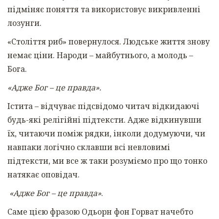
підміняє поняття та використовує викривленні
лозунги.
«Століття риб» повернулося. Людське життя знову
немає ціни. Народи – майбутнього, а молодь –
Бога.
«Адже Бог – це правда».
Істита – відчуває підсвідомо читач відкидаючі
будь-які релігійні підтексти. Адже відкинувши
їх, читаючи поміж рядки, інколи додумуючи, чи
навпаки логічно склавши всі невловимі
підтексти, ми все ж таки розуміємо про що тонко
натякає оповідач.
«Адже Бог – це правда»
.
Саме цією фразою Одьорн фон Горват начебто