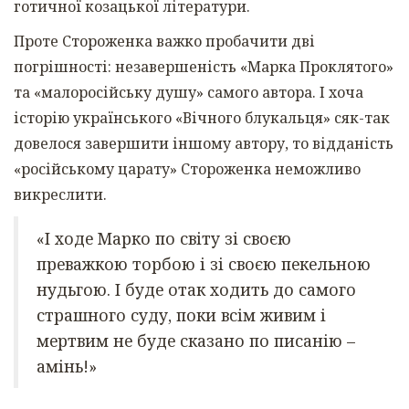
готичної козацької літератури.
Проте Стороженка важко пробачити дві
погрішності: незавершеність «Марка Проклятого»
та «малоросійську душу» самого автора. І хоча
історію українського «Вічного блукальця» сяк-так
довелося завершити іншому автору, то відданість
«російському царату» Стороженка неможливо
викреслити.
«І ходе Марко по світу зі своєю
преважкою торбою і зі своєю пекельною
нудьгою. І буде отак ходить до самого
страшного суду, поки всім живим і
мертвим не буде сказано по писанію –
амінь!»