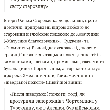
святу старовину»
Історії Олекса Стороженка дещо наївні, проте
поетичні, приправлені щирою любов’ю до
старовини й глибокою пошаною до Козаччини
(«Матусине благословення», «Суджена» та
«Споминки»). В оповідках яскраво відтворене
традиційне життя козацької повсякденності: із
зимівниками, пасіками, промислами, святами та
бувальщиною. Поряд із цим, автор часто згадує
про роки Хмельниччини, Гайдамаччини та
«шведської пожоги» (Північної війни):
«Після шведської пожоги, тоді, як
протурили запорожців з Чортомлика у
Туреччину, аж в Алешки, був військовим