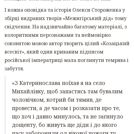
І кожна оповідка та історія Олекси Стороженка у
збірці видраних творів «Межигірський дід» тому
свідчення. На надзвичайно багатому матеріалі, з
колоритними персонажами та неймовірно
соковитою мовою автор творить цілий «Козацький
всесвіт», який один кривавим підписом
російської імператриці мала поглинути темрява і
забуття.
«З Катеринослава поїхав я на село
Михайлівку, щоб запастись там бувалим
чоловічком, котрий би тямив, де
провести, а де часом і розказати про те,
що хоч і давно минулось, та не загинуло
дощенту, бо живуть ще діди і до якого
часу заборонили од вікової пожоги ту