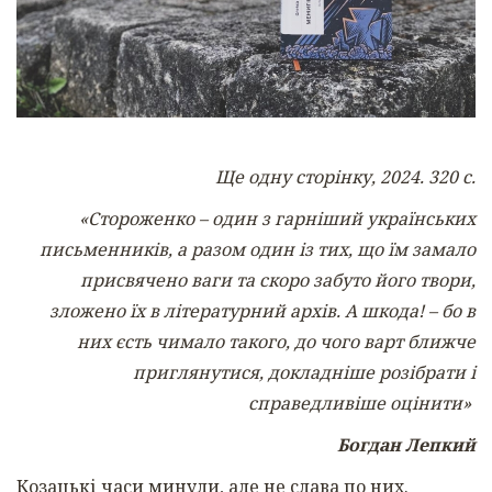
Ще одну сторінку, 2024. 320 с.
«Стороженко – один з гарніший українських
письменників, а разом один із тих, що їм замало
присвячено ваги та скоро забуто його твори,
зложено їх в літературний архів. А шкода! – бо в
них єсть чимало такого, до чого варт ближче
приглянутися, докладніше розібрати і
справедливіше оцінити»
Богдан Лепкий
Козацькі часи минули, але не слава по них.