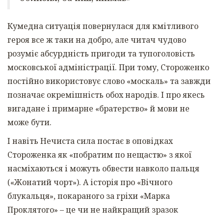
Кумедна ситуація повернулася для кмітливого
героя все ж таки на добро, але читач чудово
розуміє абсурдність пригоди та тупоголовість
московської адміністрації. При тому, Стороженко
постійно використовує слово «москаль» та завжди
позначає окремішність обох народів. І про якесь
вигадане і примарне «братерство» й мови не
може бути.
І навіть Нечиста сила постає в оповідках
Стороженка як «побратим по нещастю» з якої
насміхаються і можуть обвести навколо пальця
(«Жонатий чорт»). А історія про «Вічного
блукальця», покараного за гріхи «Марка
Проклятого» – це чи не найкращий зразок