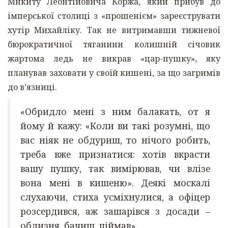
Микиту Леонтійовича Коржа, який прибув до
імперської столиці з «прошенієм» зареєструвати
хутір Михайліку. Так не витримавши тижневої
бюрократичної тяганини колишній січовик
жартома ледь не викрав «цар-пушку», яку
планував заховати у своїй кишені, за що загримів
до в’язниці.
«Обридло мені з ним балакать, от я
йому й кажу: «Коли ви такі розумні, що
вас ніяк не обдуриш, то нічого робить,
треба вже признатися: хотів вкрасти
вашу пушку, так вимірював, чи влізе
вона мені в кишеню». Деякі москалі
слухаючи, стиха усміхнулися, а офіцер
розсердився, аж зашарівся з досади –
облизня, бачиш, піймав»